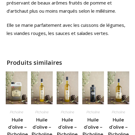
préservant de beaux arômes fruités de pomme et
d’artichaut plus ou moins marqués selon le millésime.
Elle se marie parfaitement avec les cuissons de légumes,
les viandes rouges, les sauces et salades vertes.
Produits similaires
É
P
U
I
S
É
Picholine
Picholine
Picholine
Picholine
Picholine
Huile
Huile
Huile
Huile
Huile
d’olive –
d’olive –
d’olive –
d’olive –
d’olive –
Picholine
Picholine
Picholine
Picholine
Picholine