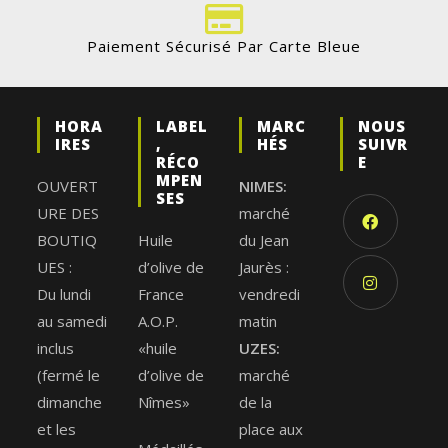
Paiement Sécurisé Par Carte Bleue
HORA
LABEL
MARC
NOUS
IRES
,
HÉS
SUIVR
RÉCO
E
MPEN
OUVERT
NIMES:
SES
URE DES
marché
BOUTIQ
Huile
du Jean
UES :
d’olive de
Jaurès :
Du lundi
France
vendredi
au samedi
A.O.P.
matin
inclus
«huile
UZES:
(fermé le
d’olive de
marché
dimanche
Nîmes»
de la
et les
place aux