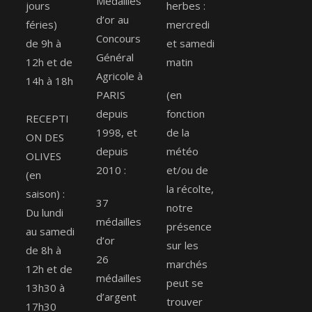
Médaillés
jours
herbes :
d’or au
féries)
mercredi
Concours
de 9h à
et samedi
Général
12h et de
matin
Agricole à
14h à 18h
PARIS
(en
depuis
fonction
RECEPTI
1998, et
de la
ON DES
depuis
météo
OLIVES
2010 :
et/ou de
(en
la récolte,
saison) :
37
notre
Du lundi
médailles
présence
au samedi
d’or
sur les
de 8h à
26
marchés
12h et de
médailles
peut se
13h30 à
d’argent
trouver
17h30