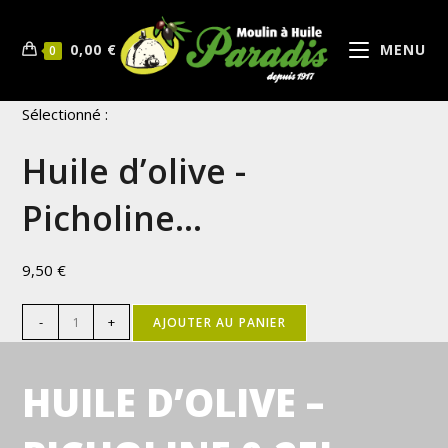
0,00
€
MENU
0
Sélectionné :
Huile d’olive -
Picholine…
9,50
€
-
+
AJOUTER AU PANIER
HUILE D’OLIVE –