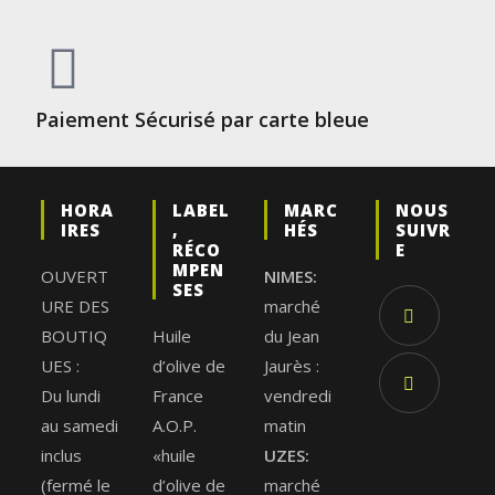
Paiement Sécurisé par carte bleue
HORA
LABEL
MARC
NOUS
IRES
,
HÉS
SUIVR
RÉCO
E
MPEN
OUVERT
NIMES:
SES
URE DES
marché
BOUTIQ
Huile
du Jean
UES :
d’olive de
Jaurès :
Du lundi
France
vendredi
au samedi
A.O.P.
matin
inclus
«huile
UZES:
(fermé le
d’olive de
marché