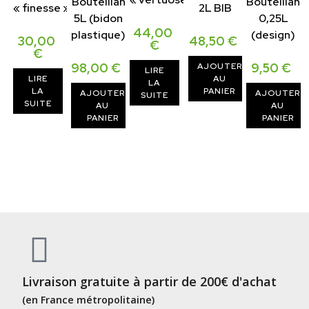
Bouteillan
Bouteillan
« finesse »
2L BIB
5L (bidon
0,25L
44,00
plastique)
(design)
30,00
48,50
€
€
€
98,00
€
9,50
€
AJOUTER
LIRE
LIRE
AU
LA
LA
PANIER
AJOUTER
AJOUTER
SUITE
SUITE
AU
AU
PANIER
PANIER
Livraison gratuite à partir de 200€ d'achat
(en France métropolitaine)