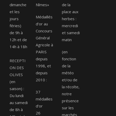
dimanche
Nîmes»
de la
et les
place aux
Médaillés
jours
herbes :
d’or au
féries)
mercredi
Concours
de 9h à
et samedi
Général
12h et de
matin
Agricole à
14h à 18h
PARIS
(en
depuis
fonction
RECEPTI
1998, et
de la
ON DES
depuis
météo
OLIVES
2010 :
et/ou de
(en
la récolte,
saison) :
37
notre
Du lundi
médailles
présence
au samedi
d’or
sur les
de 8h à
26
marchés