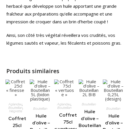
herbacé que développe son huile apportant une grande
fraîcheur aux préparations qu’elle accompagne et une
impression de croquer dans un brin d’herbe coupé !
Ainsi, son côté très végétal réveillera vos crudités, vos
légumes sautés et vapeur, les féculents et poissons gras.
Produits similaires
É
É
P
P
U
U
I
I
Aglandau
,
Aglandau
,
Bouteillan
S
S
Bouteillan
,
Bouteillan
Bouteillan
Bouteillan
É
É
Huile
Négrette
Coffret
Huile
Huile
Coffret
d’olive –
75cl
d’olive –
d’olive –
25cl
Bouteillan
« vertuose »