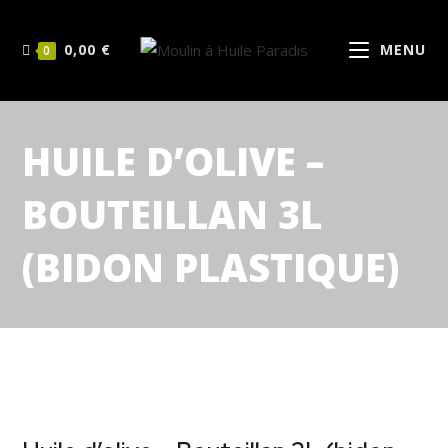
0,00
€
MENU
0
HUILE D’OLIVE –
BOUTEILLAN 3L
(BIDON PLASTIQUE)