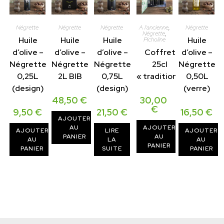
S
É
Négrette
Négrette
Négrette
A l'ancienne
,
Négrette
Négrette
,
Huile
Huile
Huile
Huile
Picholine
d’olive –
d’olive –
d’olive –
Coffret
d’olive –
Négrette
Négrette
Négrette
25cl
Négrette
0,25L
2L BIB
0,75L
« tradition »
0,50L
(design)
(design)
(verre)
48,50
€
30,00
€
9,50
€
21,50
€
16,50
€
AJOUTER
AU
AJOUTER
AJOUTER
LIRE
AJOUTER
PANIER
AU
AU
LA
AU
PANIER
PANIER
SUITE
PANIER