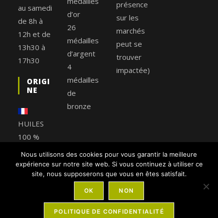
médailles
présence
au samedi
d’or
sur les
de 8h à
26
marchés
12h et de
médailles
peut se
13h30 à
d’argent
trouver
17h30
4
impactée)
médailles
ORIGI
NE
de
bronze
HUILES
100 %
FRANÇAIS
Nous utilisons des cookies pour vous garantir la meilleure
ES
expérience sur notre site web. Si vous continuez à utiliser ce
site, nous supposerons que vous en êtes satisfait.
OK
NON
POLITIQUE DE CONFIDENTIALITÉ