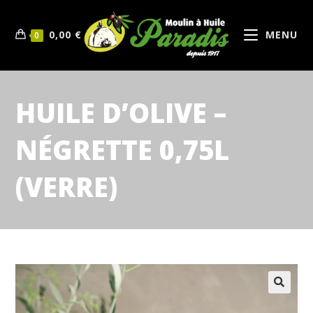
0,00
€
MENU
0
HUILE D’OLIVE –
NÉGRETTE 0,75L
(VERRE)