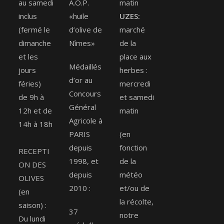
au samedi
A.O.P.
matin
inclus
«huile
UZES:
(fermé le
d’olive de
marché
dimanche
Nîmes»
de la
et les
place aux
Médaillés
jours
herbes :
d’or au
féries)
mercredi
Concours
de 9h à
et samedi
Général
12h et de
matin
Agricole à
14h à 18h
PARIS
(en
depuis
fonction
RECEPTI
1998, et
de la
ON DES
depuis
météo
OLIVES
2010 :
et/ou de
(en
la récolte,
saison) :
37
notre
Du lundi