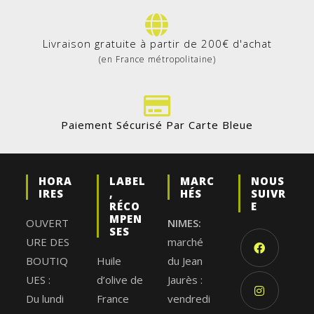
Livraison gratuite à partir de 200€ d'achat
(en France métropolitaine)
Paiement Sécurisé Par Carte Bleue
HORA
LABEL
MARC
NOUS
IRES
,
HÉS
SUIVR
RÉCO
E
MPEN
OUVERT
NIMES:
SES
URE DES
marché
BOUTIQ
Huile
du Jean
UES :
d’olive de
Jaurès :
Du lundi
France
vendredi