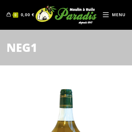
0,00
€
MENU
0
NEG1