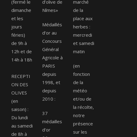
(fermé le
d’olive de
marché
dimanche
Nîmes»
de la
et les
place aux
Médaillés
jours
herbes :
d’or au
féries)
mercredi
Concours
de 9h à
et samedi
Général
12h et de
matin
Agricole à
14h à 18h
PARIS
(en
depuis
fonction
RECEPTI
1998, et
de la
ON DES
depuis
météo
OLIVES
2010 :
et/ou de
(en
la récolte,
saison) :
37
notre
Du lundi
médailles
présence
au samedi
d’or
sur les
de 8h à