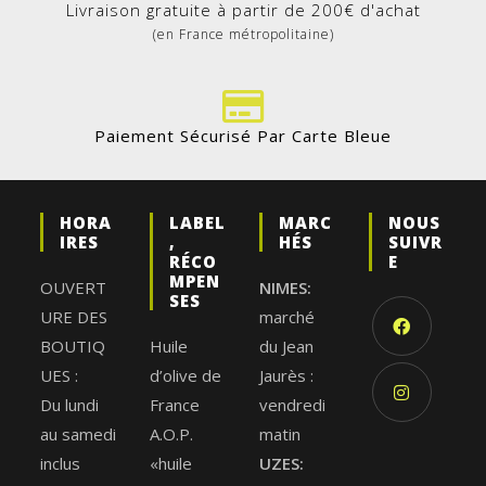
Livraison gratuite à partir de 200€ d'achat
(en France métropolitaine)
Paiement Sécurisé Par Carte Bleue
HORA
LABEL
MARC
NOUS
IRES
,
HÉS
SUIVR
RÉCO
E
MPEN
OUVERT
NIMES:
SES
URE DES
marché
BOUTIQ
Huile
du Jean
UES :
d’olive de
Jaurès :
Du lundi
France
vendredi
au samedi
A.O.P.
matin
inclus
«huile
UZES: