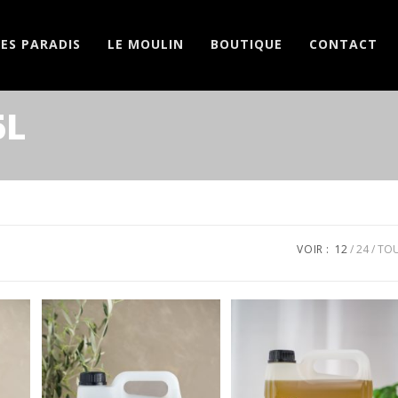
LES PARADIS
LE MOULIN
BOUTIQUE
CONTACT
5L
VOIR :
12
24
TO