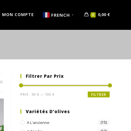
MON COMPTE
0,00
€
FRENCH
0
▼
Filtrer Par Prix
US
PRIX :
90 €
—
100 €
FILTRER
Variétés D’olives
A L'ancienne
(15)