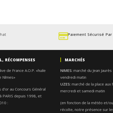
chat
Paiement Sécurisé Par
L, RÉCOMPENSES
MARCHÉS
live de France A.O.P. «huile
NIMES:
marché du Jean Jaurès 
de Nîmes»
vendredi matin
UZES:
marché de la place aux 
s d’or au Concours Général
mercredi et samedi matin
 à PARIS depuis 1998, et
010 :
(en fonction de la météo et/ou
récolte, notre présence sur le