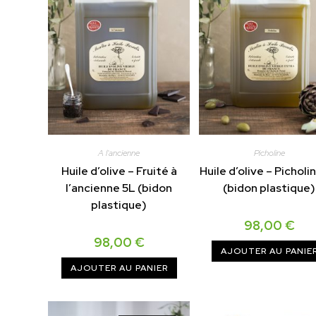
A l'ancienne
Picholine
Huile d’olive – Fruité à
Huile d’olive – Picholi
l’ancienne 5L (bidon
(bidon plastique)
plastique)
98,00
€
98,00
€
AJOUTER AU PANIE
AJOUTER AU PANIER