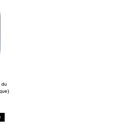
e du
ique)
R