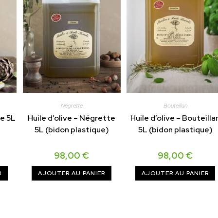
Négrette
Bouteillan
ne 5L
Huile d’olive – Négrette
Huile d’olive – Bouteilla
5L (bidon plastique)
5L (bidon plastique)
98,00
€
98,00
€
R
AJOUTER AU PANIER
AJOUTER AU PANIER