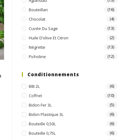
Aglandau
(13)
Bouteillan
(16)
Chocolat
(4)
Cuvée Du Sage
(13)
Huile D’olive Et Citron
(2)
Négrette
(13)
Picholine
(12)
Conditionnements
n
BIB 2L
(6)
Coffret
(10)
Bidon Fer 3L
(5)
Bidon Plastique 3L
(6)
Bouteille 0,50L
(6)
Bouteille 0,75L
(6)