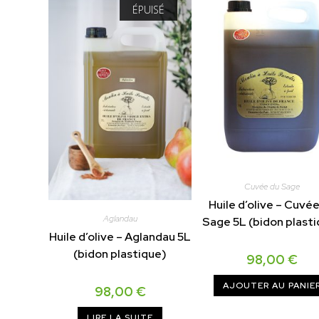
ÉPUISÉ
Cuvée du Sage
Huile d’olive – Cuvé
Aglandau
Sage 5L (bidon plast
Huile d’olive – Aglandau 5L
(bidon plastique)
98,00
€
AJOUTER AU PANIE
98,00
€
LIRE LA SUITE