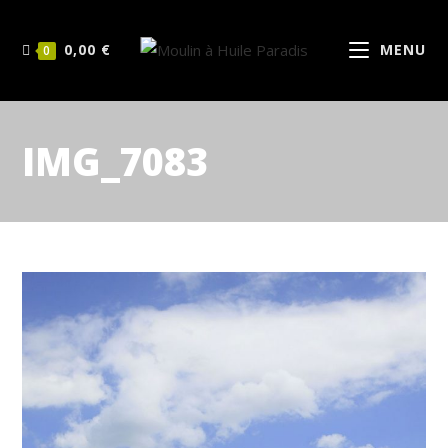
0,00
€
MENU
0
IMG_7083