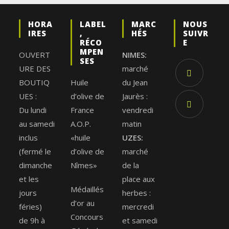
HORA
LABEL
MARC
NOUS
IRES
,
HÉS
SUIVR
RÉCO
E
MPEN
OUVERT
NIMES:
SES
URE DES
marché
BOUTIQ
Huile
du Jean
UES :
d’olive de
Jaurès :
Du lundi
France
vendredi
au samedi
A.O.P.
matin
inclus
«huile
UZES:
(fermé le
d’olive de
marché
dimanche
Nîmes»
de la
et les
place aux
Médaillés
jours
herbes :
d’or au
féries)
mercredi
Concours
de 9h à
et samedi