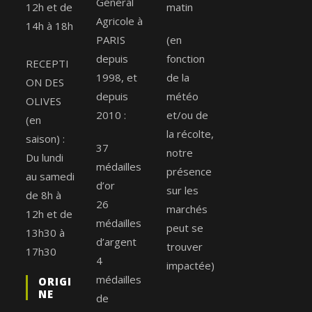
Général
12h et de
matin
Agricole à
14h à 18h
PARIS
(en
depuis
fonction
RECEPTI
1998, et
de la
ON DES
depuis
météo
OLIVES
2010 :
et/ou de
(en
la récolte,
saison) :
37
notre
Du lundi
médailles
présence
au samedi
d’or
sur les
de 8h à
26
marchés
12h et de
médailles
peut se
13h30 à
d’argent
trouver
17h30
4
impactée)
médailles
ORIGI
NE
de