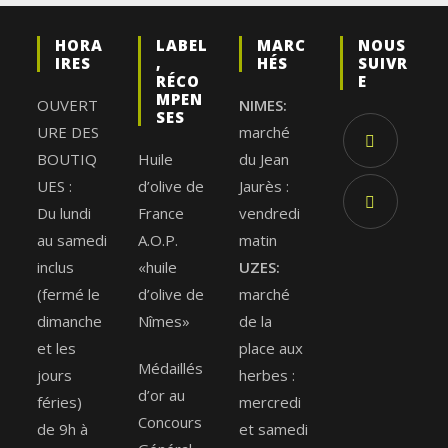
HORA
LABEL
MARC
NOUS
IRES
,
HÉS
SUIVR
RÉCO
E
MPEN
OUVERT
NIMES:
SES
URE DES
marché
BOUTIQ
Huile
du Jean
UES :
d’olive de
Jaurès :
Du lundi
France
vendredi
au samedi
A.O.P.
matin
inclus
«huile
UZES:
(fermé le
d’olive de
marché
dimanche
Nîmes»
de la
et les
place aux
Médaillés
jours
herbes :
d’or au
féries)
mercredi
Concours
de 9h à
et samedi