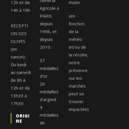
Général
12h et de
matin
Agricole à
14h à 18h
PARIS
(en
depuis
fonction
RECEPTI
1998, et
de la
ON DES
depuis
météo
OLIVES
2010 :
et/ou de
(en
la récolte,
saison) :
37
notre
Du lundi
médailles
présence
au samedi
d’or
sur les
de 8h à
26
marchés
12h et de
médailles
peut se
13h30 à
d’argent
trouver
17h30
4
impactée)
médailles
ORIGI
NE
de