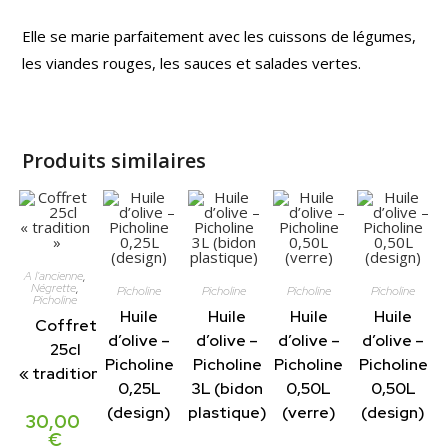
Elle se marie parfaitement avec les cuissons de légumes,
les viandes rouges, les sauces et salades vertes.
Produits similaires
A l'ancienne
,
Négrette
,
Picholine
Picholine
Picholine
Picholine
Picholine
Huile
Huile
Huile
Huile
Coffret
d’olive –
d’olive –
d’olive –
d’olive –
25cl
Picholine
Picholine
Picholine
Picholine
« tradition »
0,25L
3L (bidon
0,50L
0,50L
(design)
plastique)
(verre)
(design)
30,00
€