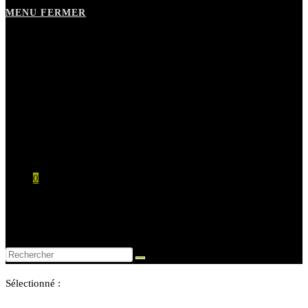
MENU
FERMER
Les huiles Paradis
Le moulin
Boutique
Contact
Mon compte
0
0,00
€
Mon compte
Contact
Sélectionné :