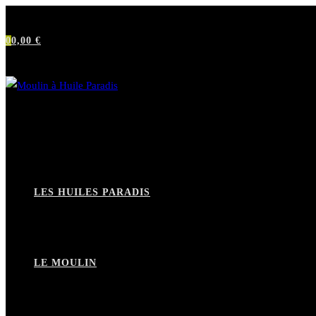
Skip
to
0
0,00
€
content
LES HUILES PARADIS
LE MOULIN