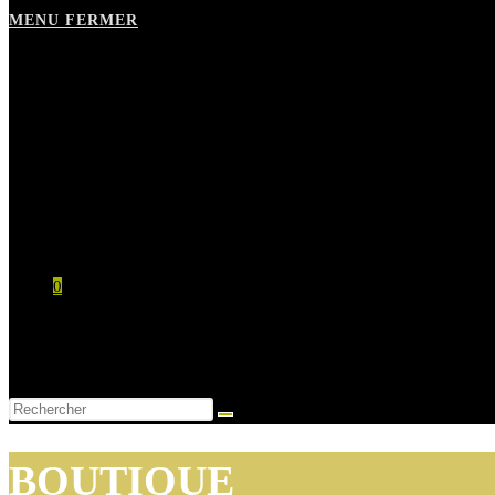
MENU
FERMER
Les huiles Paradis
Le moulin
Boutique
Contact
Mon compte
0
0,00
€
Mon compte
Contact
BOUTIQUE